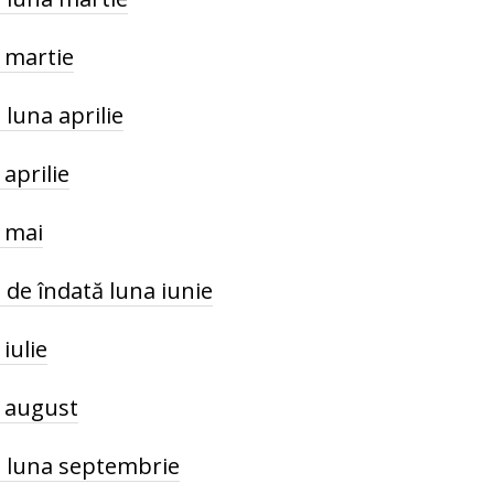
 martie
luna aprilie
aprilie
a mai
 de îndată luna iunie
iulie
a august
ă luna septembrie