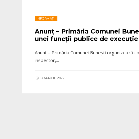
INFORMAȚII
Anunț – Primăria Comunei Buneș
unei funcții publice de execuție
Anunț – Primăria Comunei Bunești organizează con
inspector,
...
13 APRILIE 2022