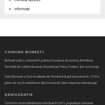
Informații
COMUNA BUNEȘTI
Bunești este o comună în județul Suceava, Bucovina, România,
formată din satele Bunești (reședința), Petia, Podeni, Șes și Uncești.
Satul Bunești a fost localitate de frontieră după anexarea în 1774 a
părții de nord a Moldovei (Bucovina) de către Imperiul Habsburgic.
DEMOGRAFIE
Conform recensământului efectuat în 2011, populația comunei