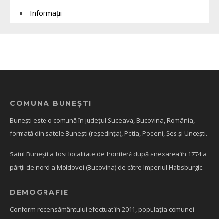
Informații
COMUNA BUNEȘTI
Bunești este o comună în județul Suceava, Bucovina, România,
formată din satele Bunești (reședința), Petia, Podeni, Șes și Uncești.
Satul Bunești a fost localitate de frontieră după anexarea în 1774 a
părții de nord a Moldovei (Bucovina) de către Imperiul Habsburgic.
DEMOGRAFIE
Conform recensământului efectuat în 2011, populația comunei