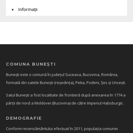
Informații
COMUNA BUNEȘTI
Bunești este o comună în județul Suceava, Bucovina, România,
formată din satele Bunești (reședința), Petia, Podeni, Șes și Uncești.
Satul Bunești a fost localitate de frontieră după anexarea în 1774 a
părții de nord a Moldovei (Bucovina) de către Imperiul Habsburgic.
DEMOGRAFIE
Conform recensământului efectuat în 2011, populația comunei